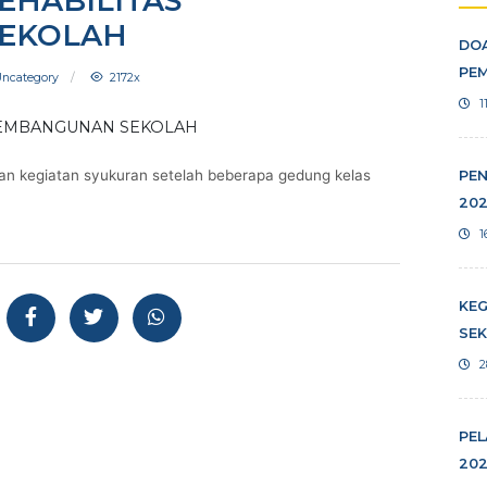
 REHABILITAS
N SEKOLAH
Uncategory
2172x
melakukan kegiatan syukuran setelah beberapa gedung kelas
asi
gikan: