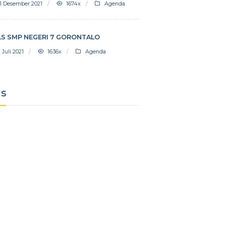
PELANTIKAN PENGURUS OSIS PERIODE
2021/2022
21 Desember 2021
1674x
Agenda
MPLS SMP NEGERI 7 GORONTALO
11 Juli 2021
1636x
Agenda
Ads