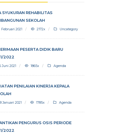
Berita Terpopuler
DOA SYUKURAN REHABILITAS
PEMBANGUNAN SEKOLAH
11 Februari 2021
2172x
Uncategory
PENERIMAAN PESERTA DIDIK BARU
2021/2022
16 Juni 2021
1865x
Agenda
KEGIATAN PENILAIAN KINERJA KEPALA
SEKOLAH
28 Januari 2021
1785x
Agenda