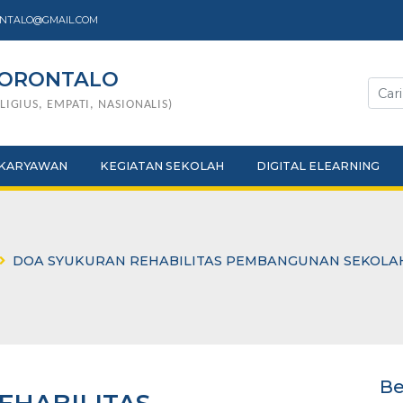
I7GORONTALO@GMAIL.COM
 7 GORONTALO
GIK, RELIGIUS, EMPATI, NASIONALIS)
URU & KARYAWAN
KEGIATAN SEKOLAH
DIGITAL E
erbaru
DOA SYUKURAN REHABILITAS PEMBANGUN