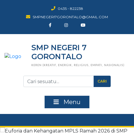
0435 - 822238
SMPNEGERI7GORONTALO@GMAIL.COM
SMP NEGERI 7
GORONTALO
KEREN (KREATIF, ENERGIK, RELIGIUS, EMPATI, NASIONALIS)
CARI
Menu