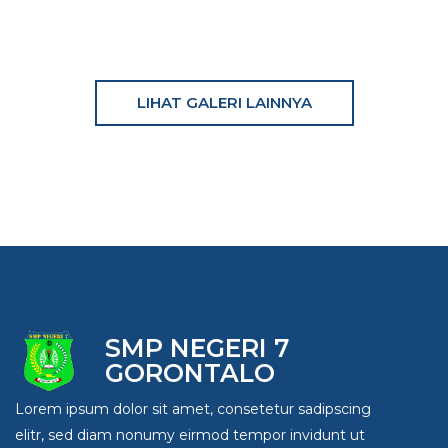
LIHAT GALERI LAINNYA
SMP NEGERI 7
GORONTALO
Lorem ipsum dolor sit amet, consetetur sadipscing
elitr, sed diam nonumy eirmod tempor invidunt ut